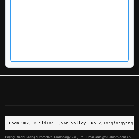
Room 907, Building 3,Van valley, No.2,Tongfangying S
Beijing Ruichi Sifang Automotive Technology Co., Ltd. Email:sale@bluetooth.com.cn,