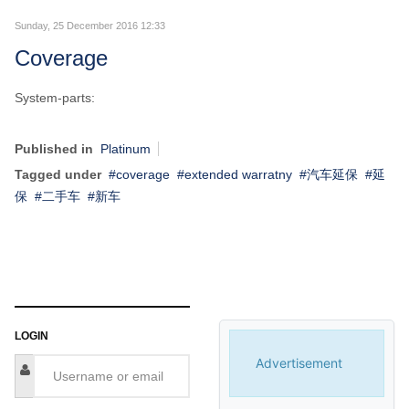
Sunday, 25 December 2016 12:33
Coverage
System-parts:
Published in
Platinum
Tagged under
coverage
extended warratny
汽车延保
延
保
二手车
新车
LOGIN
Advertisement